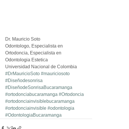
Dr. Mauricio Soto
Odontologo, Especialista en 
Ortodoncia, Especialista en 
Odontologia Estetica
Universidad Nacional de Colombia
#DrMauricioSoto
#mauriciosoto
#Diseñodesonrisa
#DiseñodeSonrisaBucaramanga
#ortodonciabucaramanga
#Ortodoncia
#ortodonciainvisiblebucaramanga
#ortodonciainvisible
#odontologia
#OdontologiaBucaramanga