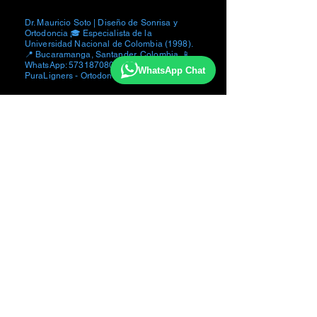
Dr. Mauricio Soto | Diseño de Sonrisa y
Ortodoncia 🎓 Especialista de la
Universidad Nacional de Colombia (1998).
📍 Bucaramanga, Santander, Colombia. 📱
WhatsApp:
573187080343
🦷 Creador de
WhatsApp Chat
PuraLigners - Ortodoncia Invisible.