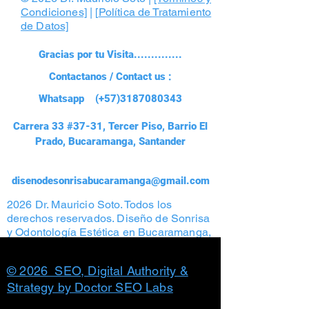
Condiciones]
| [
Política de Tratamiento
de Datos]
Gracias por tu Visita..............
Contactanos / Contact us :
Whatsapp (+57)3187080343
Carrera 33 #37-31, Tercer Piso, Barrio El
Prado, Bucaramanga, Santander
disenodesonrisabucaramanga@gmail.com
2026 Dr. Mauricio Soto. Todos los
derechos reservados. Diseño de Sonrisa
y Odontología Estética en Bucaramanga,
Colombia. Prohibida la reproducción total
o parcial de contenido y fotografías
© 2026 SEO, Digital Authority &
Strategy by Doctor SEO Labs