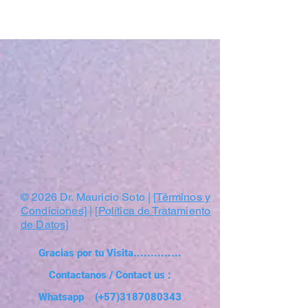
© 2026 Dr. Mauricio Soto |
[Términos y
Condiciones]
| [
Política de Tratamiento
de Datos]
Gracias por tu Visita..............
Contactanos / Contact us :
Whatsapp (+57)3187080343