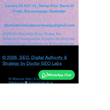
Carrera 33 #37-31, Tercer Piso, Barrio El
Prado, Bucaramanga, Santander
disenodesonrisabucaramanga@gmail.com
2026 Dr. Mauricio Soto. Todos los
derechos reservados. Diseño de Sonrisa
y Odontología Estética en Bucaramanga,
Colombia. Prohibida la reproducción total
o parcial de contenido y fotografías
© 2026 SEO, Digital Authority &
Strategy by Doctor SEO Labs
WhatsApp Chat
Dr. Mauricio Soto | Diseño de Sonrisa y
Ortodoncia 🎓 Especialista de la
Universidad Nacional de Colombia (1998).
📍 Bucaramanga, Santander, Colombia. 📱
WhatsApp:
573187080343
🦷 Creador de
PuraLigners - Ortodoncia Invisible.