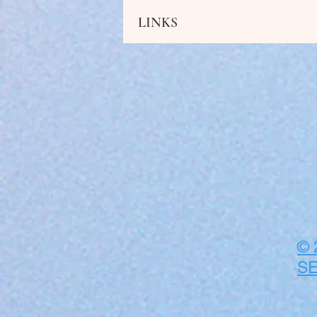
LINKS
© 
SE