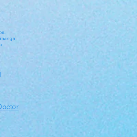
os.
amanga,
de
|
Doctor