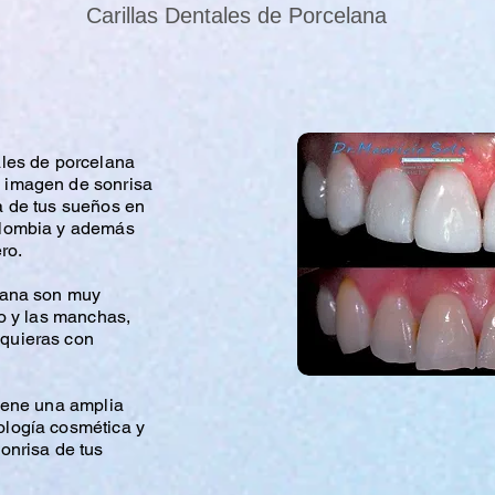
Carillas Dentales de Porcelana
ales de porcelana
 imagen de sonrisa
a de tus sueños en
olombia y además
ro.
elana son muy
do y las manchas,
quieras con
tiene una amplia
ología cosmética y
sonrisa de tus