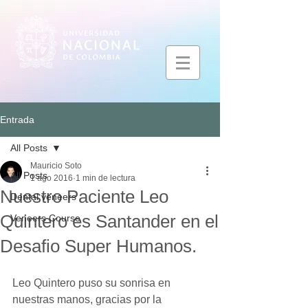
Entrada
All Posts
Mauricio Soto
All Posts
1 ago 2016
1 min de lectura
Nuestro Paciente Leo
Dental veneers
Quintero es Santander en el
Veneers Course
Desafio Super Humanos.
Leo Quintero puso su sonrisa en 
nuestras manos, gracias por la 