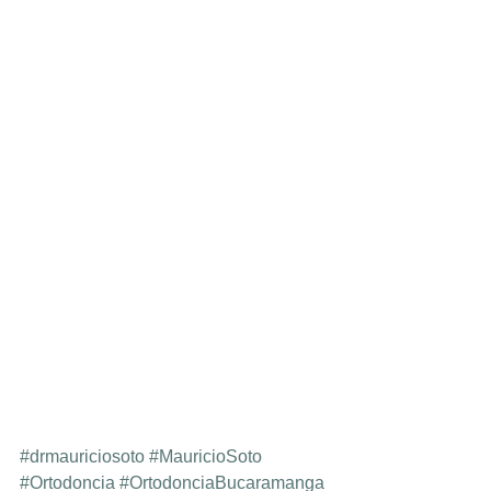
#drmauriciosoto
#MauricioSoto
#Ortodoncia
#OrtodonciaBucaramanga