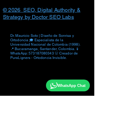
o parcial de contenido y fotografías
© 2026 SEO, Digital Authority &
Strategy by Doctor SEO Labs
Dr. Mauricio Soto | Diseño de Sonrisa y
Ortodoncia 🎓 Especialista de la
Universidad Nacional de Colombia (1998).
📍 Bucaramanga, Santander, Colombia. 📱
WhatsApp:
573187080343
🦷 Creador de
PuraLigners - Ortodoncia Invisible.
WhatsApp Chat