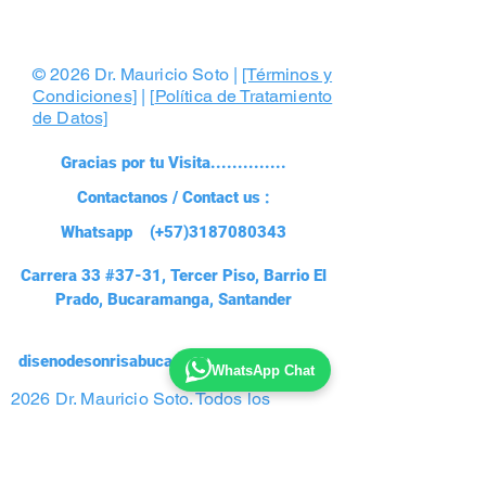
© 2026 Dr. Mauricio Soto |
[Términos y
Condiciones]
| [
Política de Tratamiento
de Datos]
Gracias por tu Visita..............
Contactanos / Contact us :
Whatsapp (+57)3187080343
Carrera 33 #37-31, Tercer Piso, Barrio El
Prado, Bucaramanga, Santander
disenodesonrisabucaramanga@gmail.com
WhatsApp Chat
2026 Dr. Mauricio Soto. Todos los
derechos reservados. Diseño de Sonrisa
y Odontología Estética en Bucaramanga,
Colombia. Prohibida la reproducción total
o parcial de contenido y fotografías