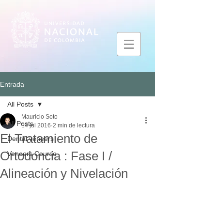
Entrada
All Posts
Mauricio Soto
All Posts
14 jul 2016
2 min de lectura
El Tratamiento de
Dental veneers
Ortodoncia : Fase I /
Veneers Course
Alineación y Nivelación