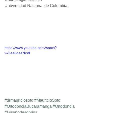
Universidad Nacional de Colombia
https://www.youtube.com/watch?
v=2aa6daeNxVI
#drmauriciosoto
#MauricioSoto
#OrtodonciaBucaramanga
#Ortodoncia
#Diseñodesonrisa