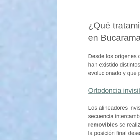
¿Qué tratami
en Bucaram
Desde los orígenes d
han existido distinto
evolucionado y que p
Ortodoncia invisi
Los 
alineadores invis
secuencia intercamb
removibles
 se real
la posición final des