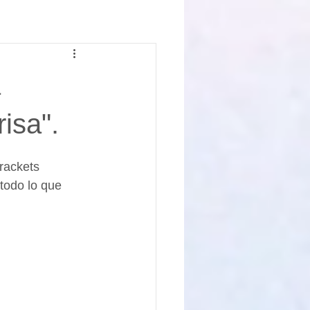
a
isa".
rackets 
todo lo que 