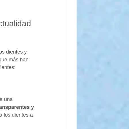
ctualidad 
s dientes y  
s que más han 
ientes:
za una 
ansparentes y 
 los dientes a 