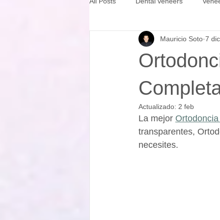
All Posts
Dental veneers
Vene
Mauricio Soto
7 di
Ortodonc
Completa 
Actualizado:
2 feb
La mejor 
Ortodoncia
transparentes, Ortod
necesites.