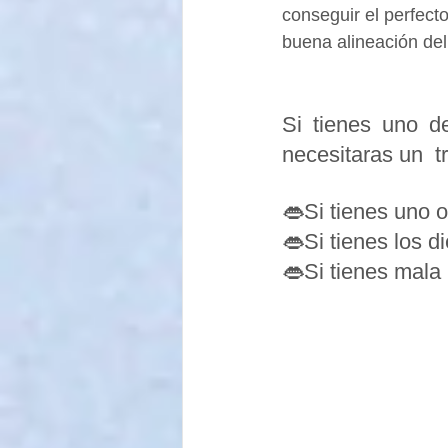
conseguir el perfect
buena alineación del 
Si tienes uno d
necesitaras un  t
👄Si tienes uno o
👄Si tienes los d
👄Si tienes mala