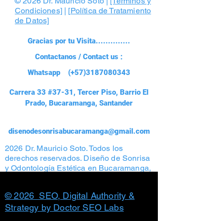
© 2026 Dr. Mauricio Soto |
[Términos y
Condiciones]
| [
Política de Tratamiento
de Datos]
Gracias por tu Visita..............
Contactanos / Contact us :
Whatsapp (+57)3187080343
Carrera 33 #37-31, Tercer Piso, Barrio El
Prado, Bucaramanga, Santander
disenodesonrisabucaramanga@gmail.com
2026 Dr. Mauricio Soto. Todos los
derechos reservados. Diseño de Sonrisa
y Odontología Estética en Bucaramanga,
Colombia. Prohibida la reproducción total
o parcial de contenido y fotografías
© 2026 SEO, Digital Authority &
Strategy by Doctor SEO Labs