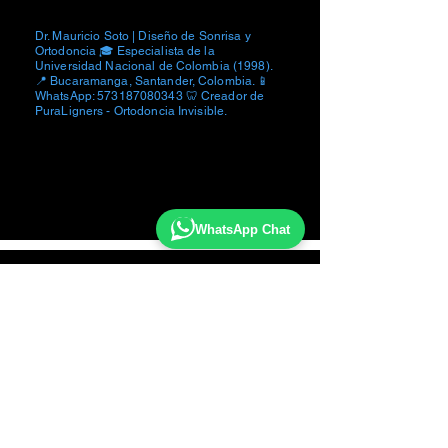
Dr. Mauricio Soto | Diseño de Sonrisa y
Ortodoncia 🎓 Especialista de la
Universidad Nacional de Colombia (1998).
📍 Bucaramanga, Santander, Colombia. 📱
WhatsApp:
573187080343
🦷 Creador de
PuraLigners - Ortodoncia Invisible.
WhatsApp Chat