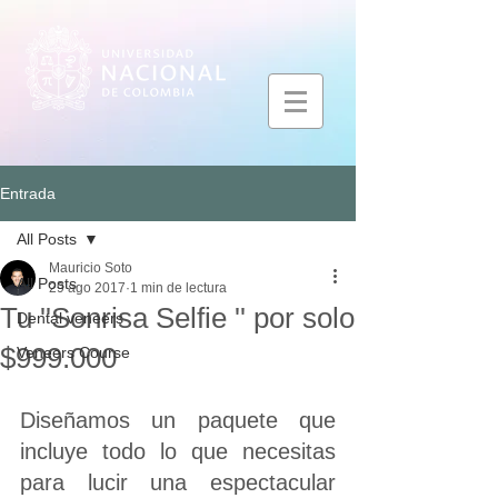
Entrada
All Posts
Mauricio Soto
All Posts
29 ago 2017
1 min de lectura
Tu ''Sonrisa Selfie '' por solo
Dental veneers
$999.000
Veneers Course
Diseñamos un paquete que 
incluye todo lo que necesitas 
para lucir una espectacular 