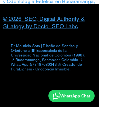
y Odontología Estética en Bucaramanga,
Colombia. Prohibida la reproducción total
o parcial de contenido y fotografías
© 2026 SEO, Digital Authority &
Strategy by Doctor SEO Labs
Dr. Mauricio Soto | Diseño de Sonrisa y
Ortodoncia 🎓 Especialista de la
Universidad Nacional de Colombia (1998).
📍 Bucaramanga, Santander, Colombia. 📱
WhatsApp:
573187080343
🦷 Creador de
PuraLigners - Ortodoncia Invisible.
WhatsApp Chat