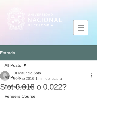
Entrada
All Posts
Dr Mauricio Soto
All Posts
26 ene 2016
1 min de lectura
Slot 0.018 o 0.022?
Dental veneers
Veneers Course