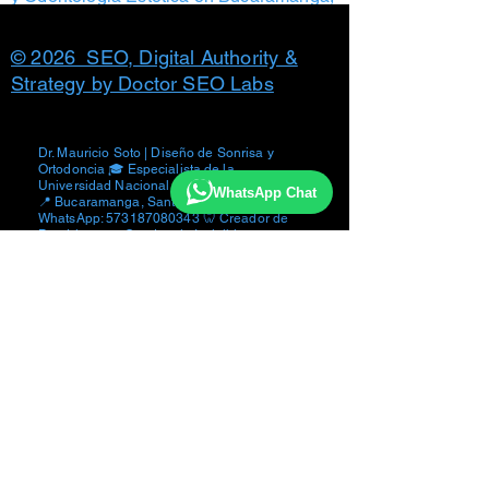
Colombia. Prohibida la reproducción total
o parcial de contenido y fotografías
© 2026 SEO, Digital Authority &
Strategy by Doctor SEO Labs
Dr. Mauricio Soto | Diseño de Sonrisa y
Ortodoncia 🎓 Especialista de la
Universidad Nacional de Colombia (1998).
WhatsApp Chat
📍 Bucaramanga, Santander, Colombia. 📱
WhatsApp:
573187080343
🦷 Creador de
PuraLigners - Ortodoncia Invisible.