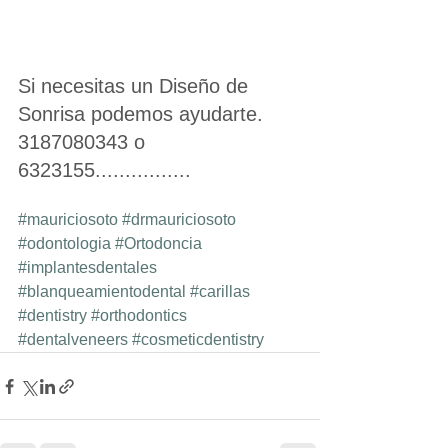
Si necesitas un Diseño de 
Sonrisa podemos ayudarte. 
3187080343 o 
6323155................
#mauriciosoto
#drmauriciosoto
#odontologia
#Ortodoncia
#implantesdentales
#blanqueamientodental
#carillas
#dentistry
#orthodontics
#dentalveneers
#cosmeticdentistry