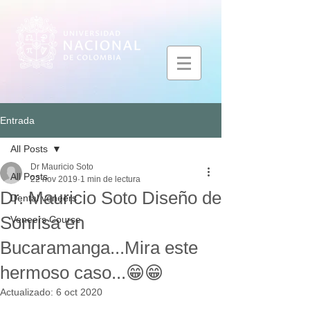
Entrada
All Posts
Dr Mauricio Soto
All Posts
22 nov 2019
1 min de lectura
Dr. Mauricio Soto Diseño de
Dental veneers
Sonrisa en
Veneers Course
Bucaramanga...Mira este
hermoso caso...😁😁
Actualizado:
6 oct 2020