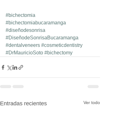
#bichectomia
#bichectomiabucaramanga
#diseñodesonrisa
#DiseñodeSonrisaBucaramanga
#dentalveneers
#cosmeticdentistry
#DrMauricioSoto
#bichectomy
Ver todo
Entradas recientes