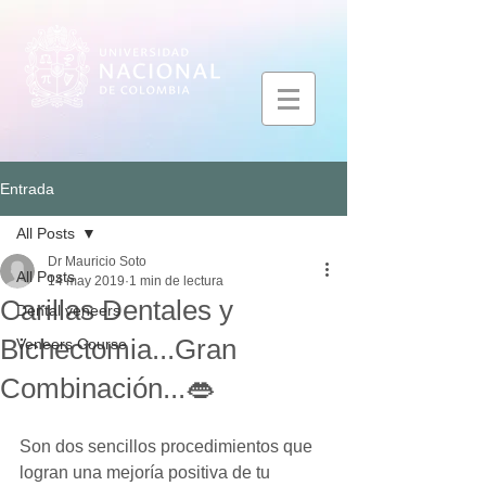
Entrada
All Posts
Dr Mauricio Soto
All Posts
14 may 2019
1 min de lectura
Carillas Dentales y
Dental veneers
Bichectomia...Gran
Veneers Course
Combinación...👄
Son dos sencillos procedimientos que 
logran una mejoría positiva de tu 