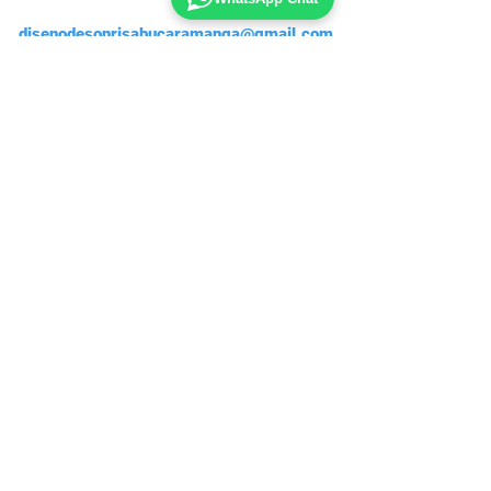
disenodesonrisabucaramanga@gmail.com
2026 Dr. Mauricio Soto. Todos los
derechos reservados. Diseño de Sonrisa
y Odontología Estética en Bucaramanga,
Colombia. Prohibida la reproducción total
o parcial de contenido y fotografías
© 2026 SEO, Digital Authority &
Strategy by Doctor SEO Labs
Dr. Mauricio Soto | Diseño de Sonrisa y
Ortodoncia 🎓 Especialista de la
Universidad Nacional de Colombia (1998).
📍 Bucaramanga, Santander, Colombia. 📱
WhatsApp:
573187080343
🦷 Creador de
PuraLigners - Ortodoncia Invisible.