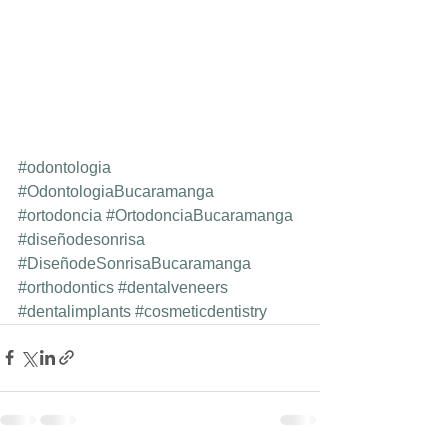
#odontologia
#OdontologiaBucaramanga
#ortodoncia
#OrtodonciaBucaramanga
#diseñodesonrisa
#DiseñodeSonrisaBucaramanga
#orthodontics
#dentalveneers
#dentalimplants
#cosmeticdentistry