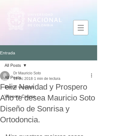
Entrada
All Posts
Dr Mauricio Soto
All Posts
18 dic 2018
1 min de lectura
Feliz Navidad y Prospero
Dental veneers
Año te desea Mauricio Soto
Veneers Course
Diseño de Sonrisa y
Ortodoncia.