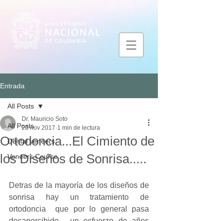
Entrada
All Posts
Dr. Mauricio Soto
All Posts
20 nov 2017
1 min de lectura
Ortodoncia...El Cimiento de
Dental veneers
los Diseños de Sonrisa.....
Veneers Course
Detras de la mayoría de los diseños de 
sonrisa hay un tratamiento de 
ortodoncia  que por lo general pasa 
desapercibido , un esfuerzo de años  