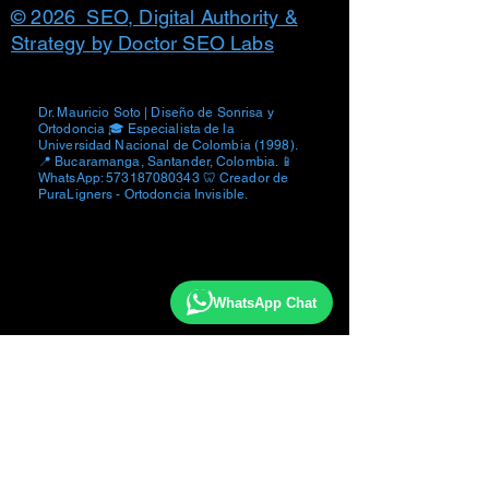
© 2026 SEO, Digital Authority &
Strategy by Doctor SEO Labs
Dr. Mauricio Soto | Diseño de Sonrisa y
Ortodoncia 🎓 Especialista de la
Universidad Nacional de Colombia (1998).
📍 Bucaramanga, Santander, Colombia. 📱
WhatsApp:
573187080343
🦷 Creador de
PuraLigners - Ortodoncia Invisible.
WhatsApp Chat