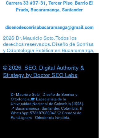
Carrera 33 #37-31, Tercer Piso, Barrio El
Prado, Bucaramanga, Santander
disenodesonrisabucaramanga@gmail.com
2026 Dr. Mauricio Soto. Todos los
derechos reservados. Diseño de Sonrisa
y Odontología Estética en Bucaramanga,
Colombia. Prohibida la reproducción total
o parcial de contenido y fotografías
© 2026 SEO, Digital Authority &
Strategy by Doctor SEO Labs
Dr. Mauricio Soto | Diseño de Sonrisa y
Ortodoncia 🎓 Especialista de la
Universidad Nacional de Colombia (1998).
📍 Bucaramanga, Santander, Colombia. 📱
WhatsApp:
573187080343
🦷 Creador de
PuraLigners - Ortodoncia Invisible.