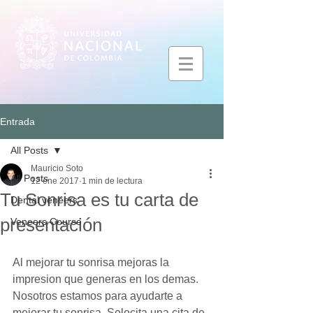
Entrada
All Posts
Mauricio Soto
All Posts
12 ene 2017
1 min de lectura
Tu Sonrisa es tu carta de
Dental veneers
presentación
Veneers Course
Al mejorar tu sonrisa mejoras la 
impresion que generas en los demas. 
Nosotros estamos para ayudarte a 
mejorar tu sonrisa. Solocita una cita de 