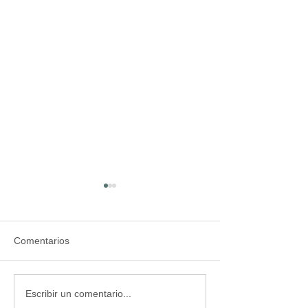
Comentarios
Impresión 3D de Carillas
3D Printed Vene
Escribir un comentario...