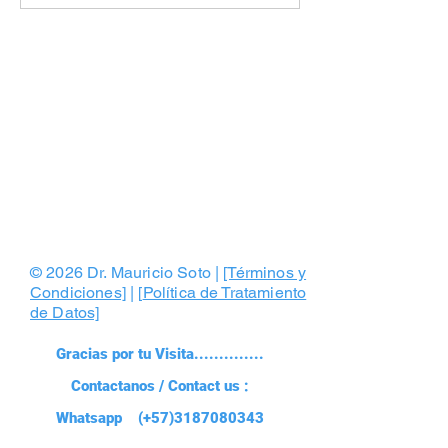
Dentales Revolucionando
Digital Revolutio
la Odontología Estética :
Digital Dentistry
Mi Visión en Diario
Portafolio
© 2026 Dr. Mauricio Soto |
[Términos y
Condiciones]
| [
Política de Tratamiento
de Datos]
Gracias por tu Visita..............
Contactanos / Contact us :
Whatsapp (+57)3187080343